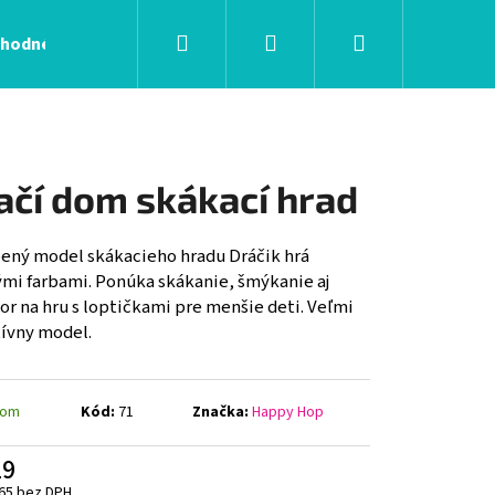
Hľadať
Prihlásenie
Nákupný
hodné podmienky
Kontakty
košík
ačí dom skákací hrad
ený model skákacieho hradu Dráčik hrá
ými farbami. Ponúka skákanie, šmýkanie aj
or na hru s loptičkami pre menšie deti. Veľmi
tívny model.
dom
Kód:
71
Značka:
Happy Hop
19
65 bez DPH