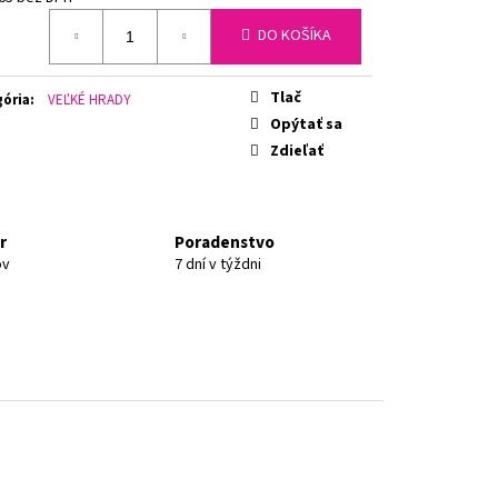
otková
DO KOŠÍKA
Tlač
ória
:
VEĽKÉ HRADY
Opýtať sa
Zdieľať
r
Poradenstvo
ov
7 dní v týždni