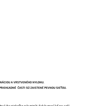
INÁCIOU A VRSTVENÉHO NYLONU.
PRIEHĽADNÉ ČASTI SÚ ZAISTENÉ PEVNOU SIEŤOU.
trvá iba niekoľko pár minút. Fukár musí ísť po celú