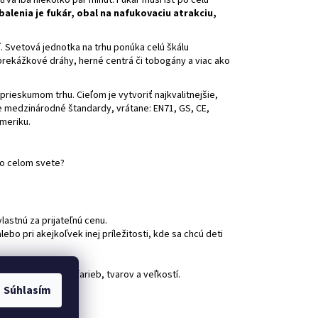
alenia je fukár, obal na nafukovaciu atrakciu,
. Svetová jednotka na trhu ponúka celú škálu
prekážkové dráhy, herné centrá či tobogány a viac ako
prieskumom trhu. Cieľom je vytvoriť najkvalitnejšie,
ne medzinárodné štandardy, vrátane: EN71, GS, CE,
meriku.
po celom svete?
astnú za prijateľnú cenu.
bo pri akejkoľvek inej príležitosti, kde sa chcú deti
j palete pestrých farieb, tvarov a veľkostí.
Súhlasím