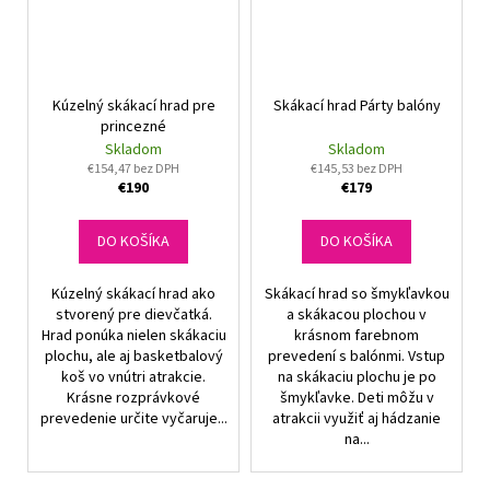
Kúzelný skákací hrad pre
Skákací hrad Párty balóny
princezné
Skladom
Skladom
€154,47 bez DPH
€145,53 bez DPH
€190
€179
DO KOŠÍKA
DO KOŠÍKA
Kúzelný skákací hrad ako
Skákací hrad so šmykľavkou
stvorený pre dievčatká.
a skákacou plochou v
Hrad ponúka nielen skákaciu
krásnom farebnom
plochu, ale aj basketbalový
prevedení s balónmi. Vstup
koš vo vnútri atrakcie.
na skákaciu plochu je po
Krásne rozprávkové
šmykľavke. Deti môžu v
prevedenie určite vyčaruje...
atrakcii využiť aj hádzanie
na...