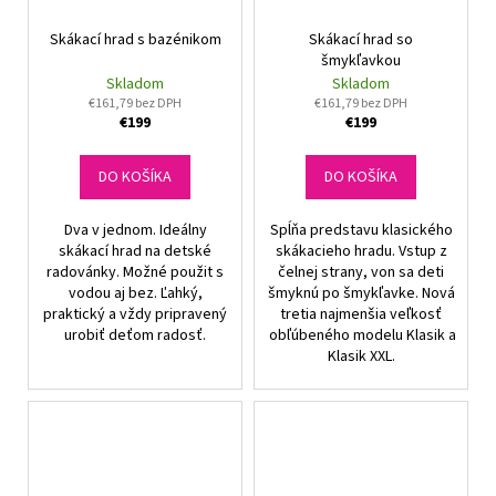
Skákací hrad s bazénikom
Skákací hrad so
šmykľavkou
Skladom
Skladom
€161,79 bez DPH
€161,79 bez DPH
€199
€199
DO KOŠÍKA
DO KOŠÍKA
Dva v jednom. Ideálny
Spĺňa predstavu klasického
skákací hrad na detské
skákacieho hradu. Vstup z
radovánky. Možné použit s
čelnej strany, von sa deti
vodou aj bez. Ľahký,
šmyknú po šmykľavke. Nová
praktický a vždy pripravený
tretia najmenšia veľkosť
urobiť deťom radosť.
obľúbeného modelu Klasik a
Klasik XXL.