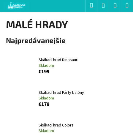
K
Prejsť
Hľadať
Nákup
M
Prihlásenie
na
o
obsah
Späť
Späť
košík
š
MALÉ HRADY
í
Č
k
Najpredávanejšie
o
p
o
Skákací hrad Dinosauri
t
Skladom
r
€199
e
b
Skákací hrad Párty balóny
u
Skladom
j
€179
e
t
e
Skákací hrad Colors
Skladom
n