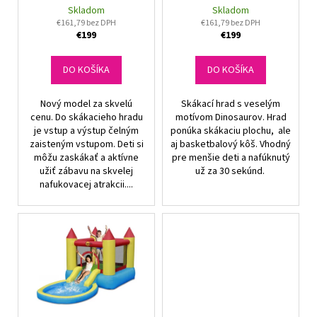
č
d
Skladom
Skladom
v
a
u
€161,79 bez DPH
€161,79 bez DPH
m
€199
€199
k
e
t
DO KOŠÍKA
DO KOŠÍKA
o
v
Nový model za skvelú
Skákací hrad s veselým
cenu. Do skákacieho hradu
motívom Dinosaurov. Hrad
je vstup a výstup čelným
ponúka skákaciu plochu, ale
zaisteným vstupom. Deti si
aj basketbalový kôš. Vhodný
môžu zaskákať a aktívne
pre menšie deti a nafúknutý
užiť zábavu na skvelej
už za 30 sekúnd.
nafukovacej atrakcii....