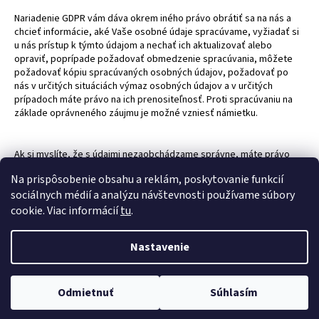
Nariadenie GDPR vám dáva okrem iného právo obrátiť sa na nás a
chcieť informácie, aké Vaše osobné údaje spracúvame, vyžiadať si
u nás prístup k týmto údajom a nechať ich aktualizovať alebo
opraviť, poprípade požadovať obmedzenie spracúvania, môžete
požadovať kópiu spracúvaných osobných údajov, požadovať po
nás v určitých situáciách výmaz osobných údajov a v určitých
prípadoch máte právo na ich prenositeľnosť. Proti spracúvaniu na
základe oprávneného záujmu je možné vzniesť námietku.
Ak si myslíte, že s údajmi nezaobchádzame správne, máte právo
podať sťažnosť dozornému orgánu, ktorým je v našej jurisdikcii
Na prispôsobenie obsahu a reklám, poskytovanie funkcií
Úrad na ochranu osobných údajov Slovenskej republiky.
sociálnych médií a analýzu návštevnosti používame súbory
cookie. Viac informácií
tu
.
Tieto zásady sú účinné od 01.02.2026
Nastavenie
Z
Vytvoril Shoptet
á
Copyright 2026
Skákaciehrady.sk
. Všetky práva vyhradené.
p
Odmietnuť
Súhlasím
Upraviť nastavenie cookies
ä