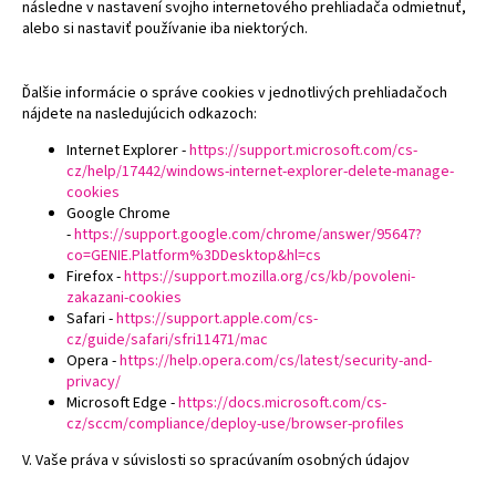
následne v nastavení svojho internetového prehliadača odmietnuť,
alebo si nastaviť používanie iba niektorých.
Ďalšie informácie o správe cookies v jednotlivých prehliadačoch
nájdete na nasledujúcich odkazoch:
Internet Explorer -
https://support.microsoft.com/cs-
cz/help/17442/windows-internet-explorer-delete-manage-
cookies
Google Chrome
-
https://support.google.com/chrome/answer/95647?
co=GENIE.Platform%3DDesktop&hl=cs
Firefox -
https://support.mozilla.org/cs/kb/povoleni-
zakazani-cookies
Safari -
https://support.apple.com/cs-
cz/guide/safari/sfri11471/mac
Opera -
https://help.opera.com/cs/latest/security-and-
privacy/
Microsoft Edge -
https://docs.microsoft.com/cs-
cz/sccm/compliance/deploy-use/browser-profiles
V. Vaše práva v súvislosti so spracúvaním osobných údajov