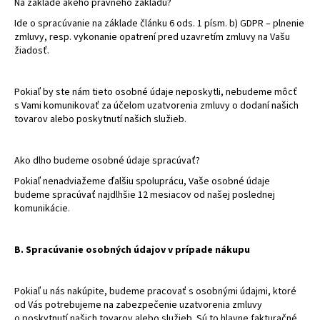
č
Na základe akého právneho základu?
a
Ide o spracúvanie na základe článku 6 ods. 1 písm. b) GDPR – plnenie
m
zmluvy, resp. vykonanie opatrení pred uzavretím zmluvy na Vašu
e
žiadosť.
Pokiaľ by ste nám tieto osobné údaje neposkytli, nebudeme môcť
s Vami komunikovať za účelom uzatvorenia zmluvy o dodaní našich
tovarov alebo poskytnutí našich služieb.
Ako dlho budeme osobné údaje spracúvať?
Pokiaľ nenadviažeme ďalšiu spoluprácu, Vaše osobné údaje
budeme spracúvať najdlhšie 12 mesiacov od našej poslednej
komunikácie.
B. Spracúvanie osobných údajov v prípade nákupu
Pokiaľ u nás nakúpite, budeme pracovať s osobnými údajmi, ktoré
od Vás potrebujeme na zabezpečenie uzatvorenia zmluvy
o poskytnutí našich tovarov alebo služieb. Sú to hlavne fakturačné