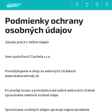
K
Prejsť
Hľadať
Nákup
M
Prihlásenie
na
o
obsah
Späť
Späť
košík
š
Podmienky ochrany
í
Č
osobných údajov
k
o
p
Zásady práce s Vašimi údajmi
o
t
Sme spoločnosť Casttela s.r.o.
r
e
Prevádzkujeme e-shop na webových stránkach
b
www.skakaciehrady.sk
u
j
Pri predaji tovaru a prevádzkovaní našich webových stránok
e
spracúvame niektoré osobné údaje.
t
e
Spracúvanie osobných údajov upravuje najmä nariadenie
n