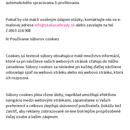
automatického spracúvania či profilovania.
Pokiaľ by ste mali k osobným údajom otázky, kontaktujte nás na e-
mailovej adrese
info@skakaciehrady.sk
alebo zavolajte na tel.
č.0915 216 908
IV. Používanie súborov cookies
Cookies sú textové súbory obsahujúce malé množstvo informácií,
ktoré sa pri návšteve našich webových stránok sťahujú do Vášho
zariadenia. Súbory cookies sa následne pri každej ďalšej návšteve
odosielajú späť na webovú stránku alebo inú webovú stránku, ktorá
ich rozpozná.
Súbory cookies plnia rôzne úlohy, napríklad umožňujú efektívnu
navigáciu medzi webovými stránkami, zapamätanie si Vašich
preferencií a celkovo zlepšujú skúsenosť používateľa. Dokážu tiež
zaistiť, aby reklamy zobrazované on-line boli lepšie prispôsobené
Vašej osobe a Vašim záujmom.