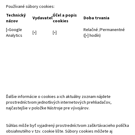
Používané súbory cookies:
Technický
Účel a popis
Vydavateľ
Doba trvania
názov
cookies
[
•
Google
Relačné /Permanentné
[
•
]
[
•
]
Analytics
([
•
] hodín)
Ďalšie informácie o cookies a ich aktuálny zoznam nájdete
prostredníctvom jednotlivých internetových prehliadačov,
najčastejšie v položke Nástroje pre vývojárov.
Súhlas môže byť vyjadrený prostredníctvom zaškrtávacieho políčka
obsiahnutého v tzv. cookie lište. Súbory cookies môžete aj