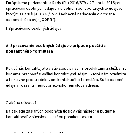
Európskeho parlamentu a Rady (EÚ) 2016/679 z 27. apríla 2016 pri
á
spracúvaní osobných údajov a o voľnom pohybe takýchto údajov,
j
ktorým sa zrušuje 95/46/ES (všeobecné nariadenie o ochrane
osobných údajov) („
GDPR
“).
s
I. Spracúvanie osobných údajov
ť
?
A. Spracúvanie osobných údajov v prípade použitia
kontaktného formulára
Pokiaľ nás kontaktujete v súvislosti s našimi produktami a službami,
HĽADAŤ
budeme pracovať s Vašimi kontaktnými údajmi, ktoré nám oznámite
a to hlavne prostredníctvom kontaktného formulára. Sú to osobné
údaje v rozsahu: meno, priezvisko, emailová adresa.
O
d
Z akého dôvodu?
p
Na základe zaslaných osobných údajov Vás následne budeme
o
kontaktovať v súvislosti s našou ponukou tovaru.
r
ú