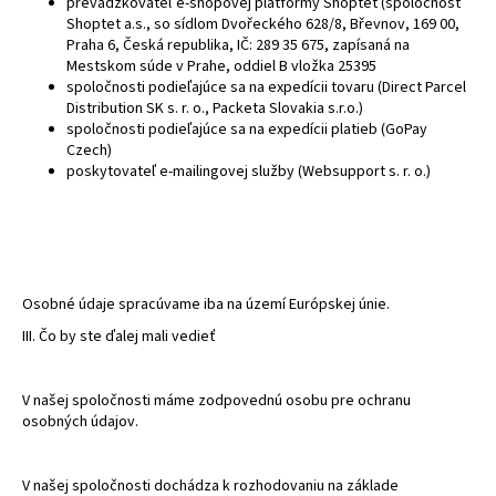
prevádzkovateľ e-shopovej platformy Shoptet (spoločnosť
Shoptet a.s., so sídlom Dvořeckého 628/8, Břevnov, 169 00,
Praha 6, Česká republika, IČ: 289 35 675, zapísaná na
Mestskom súde v Prahe, oddiel B vložka
25395
spoločnosti podieľajúce sa na expedícii tovaru (Direct Parcel
Distribution SK s. r. o., Packeta Slovakia s.r.o.)
spoločnosti podieľajúce sa na expedícii platieb (GoPay
Czech)
poskytovateľ e-mailingovej služby (Websupport s. r. o.)
Osobné údaje spracúvame iba na území Európskej únie.
III. Čo by ste ďalej mali vedieť
V našej spoločnosti máme zodpovednú osobu pre ochranu
osobných údajov.
V našej spoločnosti dochádza k rozhodovaniu na základe