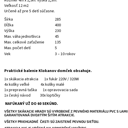
Rozmer 4m x 2,9m. Výška 2,3m.
Veľkosť 12 m2
Určené až pre 5 detí súčasne.
Šírka
285
Dĺžka
400
Výška
230
Max. váha jednotlivca
45
Max. celkové zaťaženie
135
Max. počet detí
5
Vek
3 – 10 rokov
Praktické balenie Klokanov domček obsahuje.
1x skákacia atrakcia 1x fukár 220V / 320W
4x kolíky veľké 4x kolíky malé
1x prepravná taška 1x opravovacia sada
1x český návod 30x loptičky
NAFÚKANÝ UŽ DO 60 SEKÚND.
VŠETKY SKÁKACIE HRADY SÚ VYROBENÉ Z PEVNÉHO MATERIÁLU PVC S LAMI
GARANTOVANÁ DVOJITÝM ŠITÍM ATRAKCIE.
VŠETKY PRIEHĽADNÉ ČASTI SÚ ZAISTENÉ PEVNOU SIEŤOU.
ATRAKCIA NIE JE URČENÁ NA KOMERČNÉ VYUŽITIE.