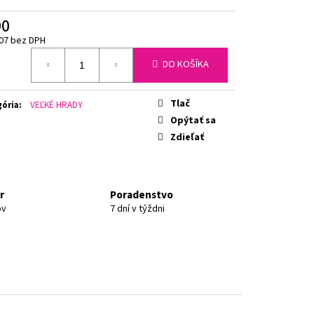
90
07 bez DPH
otková
DO KOŠÍKA
Tlač
ória
:
VEĽKÉ HRADY
Opýtať sa
Zdieľať
r
Poradenstvo
ov
7 dní v týždni