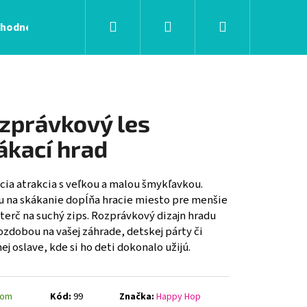
Hľadať
Prihlásenie
Nákupný
hodné podmienky
Kontakty
košík
zprávkový les
ákací hrad
cia atrakcia s veľkou a malou šmykľavkou.
u na skákanie dopĺňa hracie miesto pre menšie
 terč na suchý zips. Rozprávkový dizajn hradu
zdobou na vašej záhrade, detskej párty či
ej oslave, kde si ho deti dokonalo užijú.
dom
Kód:
99
Značka:
Happy Hop