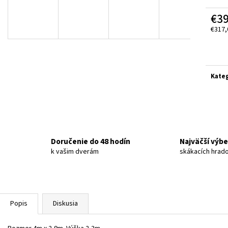
€3
€317,
Jedn
cena:
Kateg
Doručenie do 48 hodín
Najväčší výbe
k vašim dverám
skákacích hrad
Popis
Diskusia