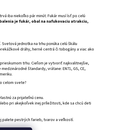
trvá iba niekoľko pár minút. Fukár musí ísť po celú
alenia je fukár, obal na nafukovaciu atrakciu,
. Svetová jednotka na trhu ponúka celú škálu
prekážkové dráhy, herné centrá či tobogány a viac ako
prieskumom trhu. Cieľom je vytvoriť najkvalitnejšie,
ne medzinárodné štandardy, vrátane: EN71, GS, CE,
meriku.
po celom svete?
astnú za prijateľnú cenu.
bo pri akejkoľvek inej príležitosti, kde sa chcú deti
j palete pestrých farieb, tvarov a veľkostí.