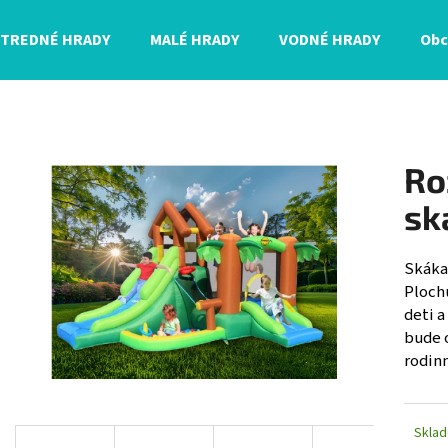
STREDNÉ HRADY
MALÉ HRADY
VODNÉ HRADY
Obc
Čo potrebujete nájsť?
Ro
HĽADAŤ
sk
Skáka
Odporúčame
Ploch
deti a
bude o
rodinn
Skla