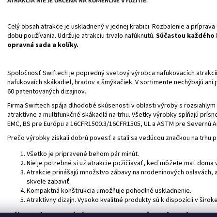
Celý obsah atrakce je uskladnený v jednej krabici. Rozbalenie a príprava 
dobu používania. Udržuje atrakciu trvalo nafúknutú.
Súčasťou každého b
opravná sada a kolíky.
Spoločnosť Swiftech je popredný svetový výrobca nafukovacích atrakcií
nafukovaích skákadiel, hradov a šmýkačiek. V sortimente nechýbajú ani 
60 patentovaných dizajnov.
Firma Swiftech spája dlhodobé skúsenosti v oblasti výroby s rozsiahlym 
atraktívne a multifunkčné skákadlá na trhu. Všetky výrobky spĺňajú prís
EMC, BS pre Európu a 16CFR1500.3/16CFR1505, UL a ASTM pre Severnú A
Prečo výrobky získali dobrú povesť a stali sa vedúcou značkou na trhu 
Všetko je pripravené behom pár minút.
Nie je potrebné si už atrakcie požičiavať, keď môžete mať doma vl
Atrakcie prinášajú množstvo zábavy na nrodeninových oslavách, ale
skvele zabaviť.
Kompaktná konštrukcia umožňuje pohodlné uskladnenie.
Atraktívny dizajn. Vysoko kvalitné produkty sú k dispozícii v široke
TEŠÍME SA, ŽE KVALITNÉ VÝROBKY UROBIA RADOSŤ AJ VAŠIM DEŤOM.