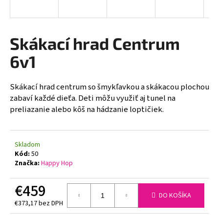
á
j
s
Skákací hrad Centrum
ť
6v1
?
Skákací hrad centrum so šmykľavkou a skákacou plochou
zabaví každé dieťa. Deti môžu využiť aj tunel na
preliazanie alebo kôš na hádzanie loptičiek.
HĽADAŤ
Skladom
Kód:
50
O
Značka:
Happy Hop
d
p
€459
o
DO KOŠÍKA
r
€373,17 bez DPH
ú
Jednotková