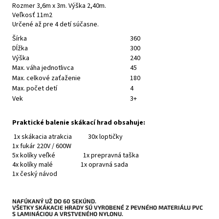
Rozmer 3,6m x 3m. Výška 2,40m.
Veľkosť 11m2
Určené až pre 4 detí súčasne.
Šírka
360
Dĺžka
300
Výška
240
Max. váha jednotlivca
45
Max. celkové zaťaženie
180
Max. počet detí
4
Vek
3+
Praktické balenie skákací hrad obsahuje:
1x skákacia atrakcia 30x loptičky
1x fukár 220V / 600W
5x kolíky veľké 1x prepravná taška
4x kolíky malé 1x opravná sada
1x český návod
NAFÚKANÝ UŽ DO 60 SEKÚND.
VŠETKY SKÁKACIE HRADY SÚ VYROBENÉ Z PEVNÉHO MATERIÁLU PVC
S LAMINÁCIOU A VRSTVENÉHO NYLONU.