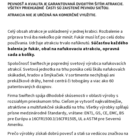
PEVNOSŤ A KVALITA JE GARANTOVANÁ DVOJITÝM ŠITÍM ATRAKCIE.
VŠETKY PRIEHĽADNÉ ČASTI SÚ ZAISTENÉ PEVNOU SIEŤOU.
ATRAKCIA NIE JE URČENÁ NA KOMERČNÉ VYUŽITIE.
Celý obsah atrakce je uskladnený v jednej krabici. Rozbalenie a
príprava trvá iba niekoľko pár minút. Fukár musí ísť po celú dobu
používania. Udržuje atrakciu trvalo nafúknutú.
Súčasťou každého
balenia je fukár, obal na nafukovaciu atrakciu, opravná
sada a kolíky.
Spoločnosť Swiftech je popredný svetový výrobca nafukovacích
atrakcií. Svetová jednotka na trhu ponúka celú škálu nafukovaích
skákadiel, hradov a šmýkačiek. V sortimente nechýbajú ani
prekážkové dráhy, herné centrá či tobogány a viac ako 60
patentovaných dizajnov.
Firma Swiftech spája dlhodobé skúsenosti v oblasti výroby s
rozsiahlym prieskumom trhu. Cieľom je vytvoriť najkvalitnejšie,
atraktívne a multifunkčné skákadlá na trhu. Všetky výrobky spĺňajú
prísne medzinárodné štandardy, vrátane: EN71, GS, CE, EMC, BS
pre Európu a 16CFR1500.3/16CFR1505, UL a ASTM pre Severnú
Ameriku.
Prečo výrobky získali dobrú povesť a stali sa vedúcou značkou na