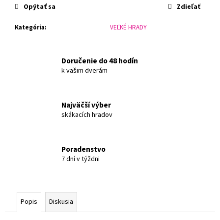
č
cena:
Opýtať sa
Zdieľať
a
m
Kategória
:
VEĽKÉ HRADY
e
Doručenie do 48 hodín
k vašim dverám
Najväčší výber
skákacích hradov
Poradenstvo
7 dní v týždni
Popis
Diskusia