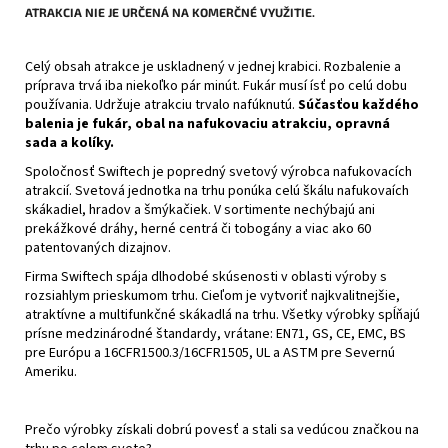
ATRAKCIA NIE JE URČENÁ NA KOMERČNÉ VYUŽITIE.
Celý obsah atrakce je uskladnený v jednej krabici. Rozbalenie a
príprava trvá iba niekoľko pár minút. Fukár musí ísť po celú dobu
používania. Udržuje atrakciu trvalo nafúknutú.
Súčasťou každého
balenia je fukár, obal na nafukovaciu atrakciu, opravná
sada a kolíky.
Spoločnosť Swiftech je popredný svetový výrobca nafukovacích
atrakcií. Svetová jednotka na trhu ponúka celú škálu nafukovaích
skákadiel, hradov a šmýkačiek. V sortimente nechýbajú ani
prekážkové dráhy, herné centrá či tobogány a viac ako 60
patentovaných dizajnov.
Firma Swiftech spája dlhodobé skúsenosti v oblasti výroby s
rozsiahlym prieskumom trhu. Cieľom je vytvoriť najkvalitnejšie,
atraktívne a multifunkčné skákadlá na trhu. Všetky výrobky spĺňajú
prísne medzinárodné štandardy, vrátane: EN71, GS, CE, EMC, BS
pre Európu a 16CFR1500.3/16CFR1505, UL a ASTM pre Severnú
Ameriku.
Prečo výrobky získali dobrú povesť a stali sa vedúcou značkou na