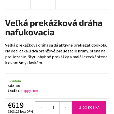
á
j
s
Veľká prekážková dráha
ť
nafukovacia
?
Veľká prekážková dráha sa dá aktívne preliezať dookola.
Na deti čakajú dva oranžové preliezacie kruhy, stena na
preliezanie, štyri ohybné prekážky a malá lezecká stena
HĽADAŤ
k dvom šmykľavkám.
O
Skladom
Kód:
80
d
Značka:
Happy Hop
p
o
€619
r
DO KOŠÍKA
ú
€503,25 bez DPH