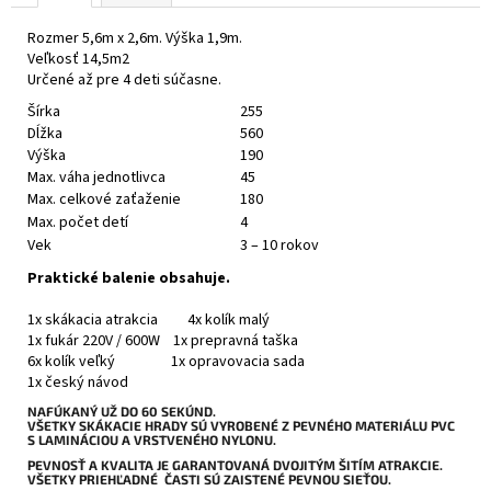
Rozmer 5,6m x 2,6m. Výška 1,9m.
Veľkosť 14,5m2
Určené až pre 4 deti súčasne.
Šírka
255
Dĺžka
560
Výška
190
Max. váha jednotlivca
45
Max. celkové zaťaženie
180
Max. počet detí
4
Vek
3 – 10 rokov
Praktické balenie obsahuje.
1x skákacia atrakcia 4x kolík malý
1x fukár 220V / 600W 1x prepravná taška
6x kolík veľký 1x opravovacia sada
1x český návod
NAFÚKANÝ UŽ DO 60 SEKÚND.
VŠETKY SKÁKACIE HRADY SÚ VYROBENÉ Z PEVNÉHO MATERIÁLU PVC
S LAMINÁCIOU A VRSTVENÉHO NYLONU.
PEVNOSŤ A KVALITA JE GARANTOVANÁ DVOJITÝM ŠITÍM ATRAKCIE.
VŠETKY PRIEHĽADNÉ ČASTI SÚ ZAISTENÉ PEVNOU SIEŤOU.