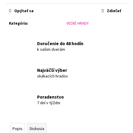
č
Jednotková
a
cena:
Opýtať sa
Zdieľať
m
e
Kategória
:
VEĽKÉ HRADY
Doručenie do 48 hodín
k vašim dverám
Najväčší výber
skákacích hradov
Poradenstvo
7 dní v týždni
Popis
Diskusia